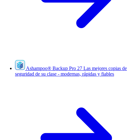
Ashampoo
®
Backup Pro 27
Las mejores copias de
seguridad de su clase - modernas, rápidas y fiables