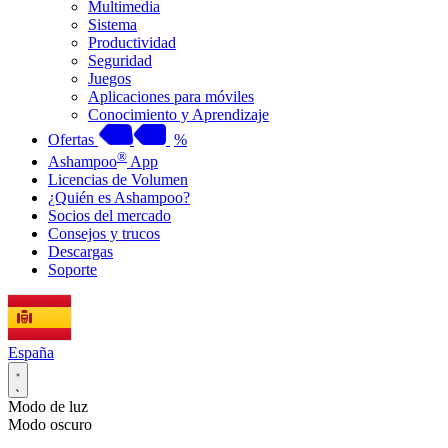
Multimedia
Sistema
Productividad
Seguridad
Juegos
Aplicaciones para móviles
Conocimiento y Aprendizaje
Ofertas
%
®
Ashampoo
App
Licencias de Volumen
¿Quién es Ashampoo?
Socios del mercado
Consejos y trucos
Descargas
Soporte
España
Modo de luz
Modo oscuro