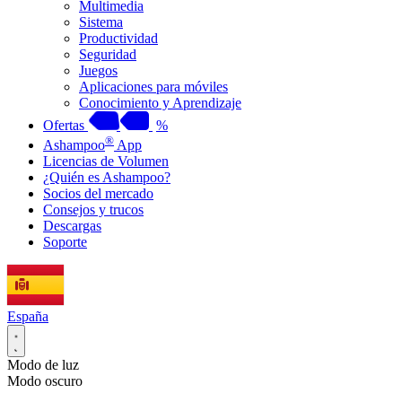
Multimedia
Sistema
Productividad
Seguridad
Juegos
Aplicaciones para móviles
Conocimiento y Aprendizaje
Ofertas
%
®
Ashampoo
App
Licencias de Volumen
¿Quién es Ashampoo?
Socios del mercado
Consejos y trucos
Descargas
Soporte
España
Modo de luz
Modo oscuro