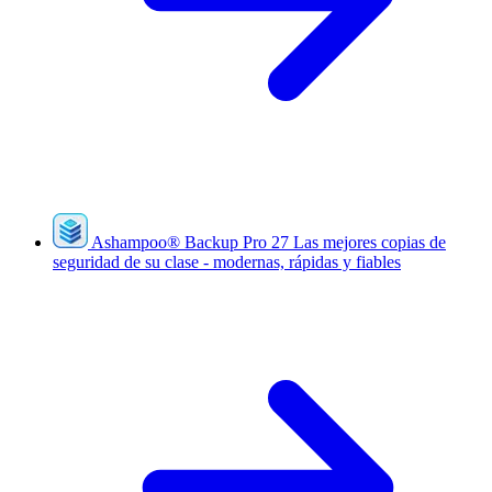
Ashampoo
®
Backup Pro 27
Las mejores copias de
seguridad de su clase - modernas, rápidas y fiables