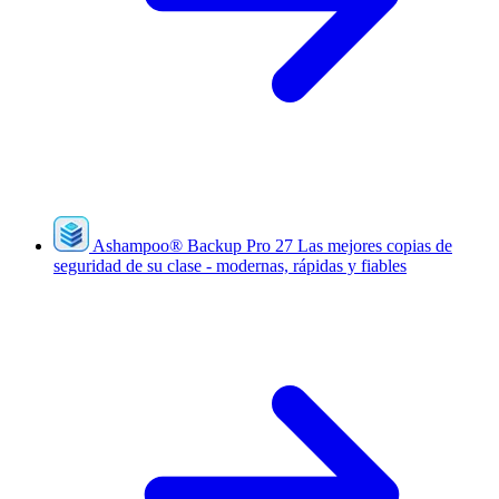
Ashampoo
®
Backup Pro 27
Las mejores copias de
seguridad de su clase - modernas, rápidas y fiables