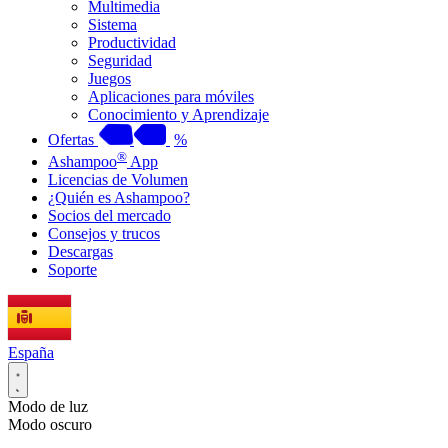
Multimedia
Sistema
Productividad
Seguridad
Juegos
Aplicaciones para móviles
Conocimiento y Aprendizaje
Ofertas
%
®
Ashampoo
App
Licencias de Volumen
¿Quién es Ashampoo?
Socios del mercado
Consejos y trucos
Descargas
Soporte
España
Modo de luz
Modo oscuro