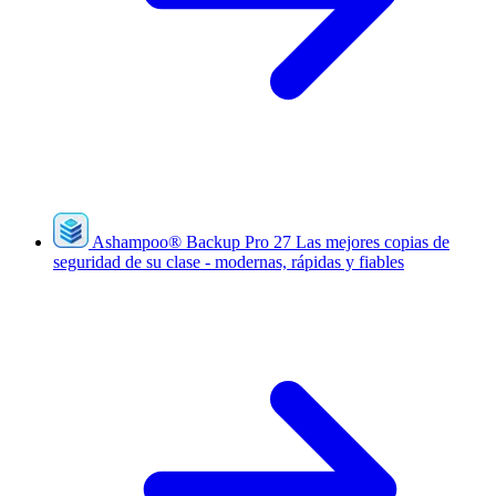
Ashampoo
®
Backup Pro 27
Las mejores copias de
seguridad de su clase - modernas, rápidas y fiables