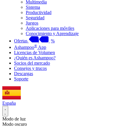
Multimedia
Sistema
Productividad
Seguridad
Juegos
Aplicaciones para móviles
Conocimiento y Aprendizaje
Ofertas
%
®
Ashampoo
App
Licencias de Volumen
¿Quién es Ashampoo?
Socios del mercado
Consejos y trucos
Descargas
Soporte
España
Modo de luz
Modo oscuro