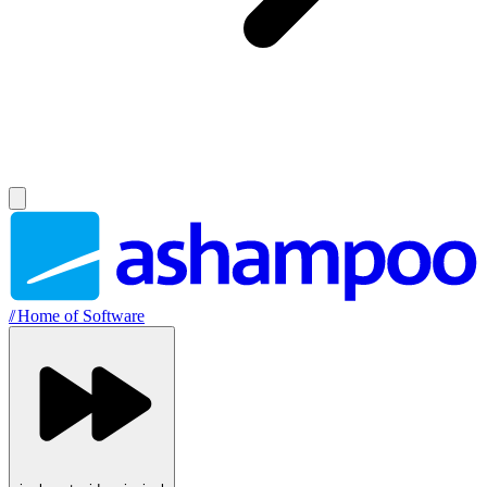
//
Home of Software