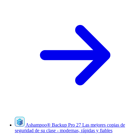
Ashampoo
®
Backup Pro 27
Las mejores copias de
seguridad de su clase - modernas, rápidas y fiables