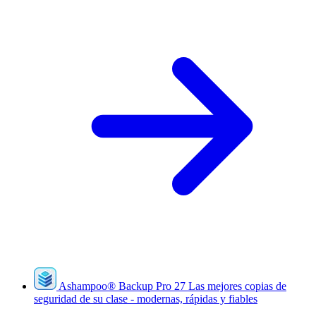
Ashampoo
®
Backup Pro 27
Las mejores copias de
seguridad de su clase - modernas, rápidas y fiables