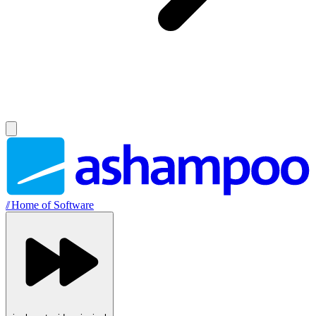
//
Home of Software