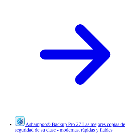
Ashampoo
®
Backup Pro 27
Las mejores copias de
seguridad de su clase - modernas, rápidas y fiables