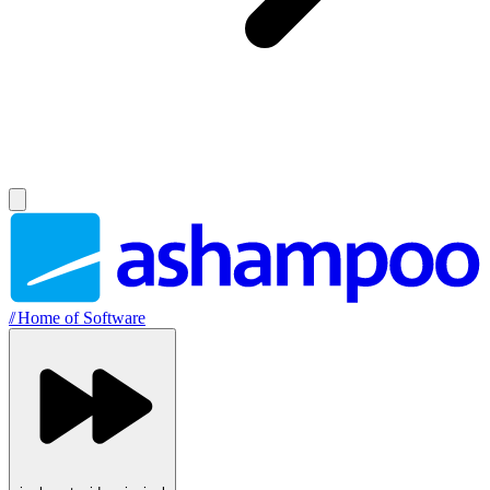
//
Home of Software