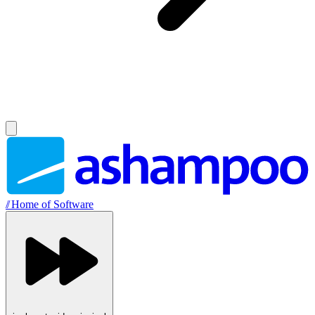
//
Home of Software