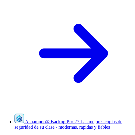
Ashampoo
®
Backup Pro 27
Las mejores copias de
seguridad de su clase - modernas, rápidas y fiables