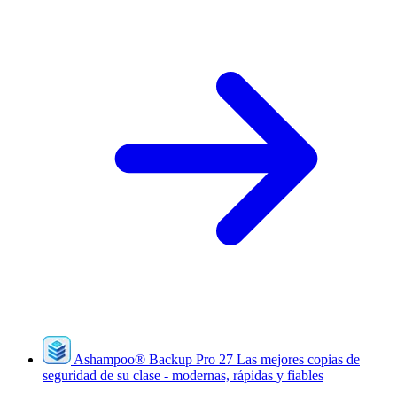
Ashampoo
®
Backup Pro 27
Las mejores copias de
seguridad de su clase - modernas, rápidas y fiables