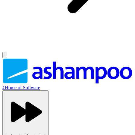
//
Home of Software