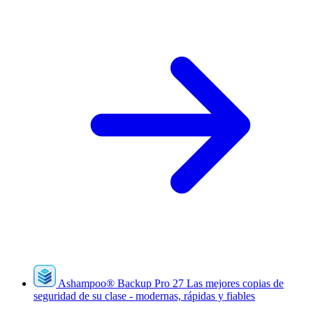
Ashampoo
®
Backup Pro 27
Las mejores copias de
seguridad de su clase - modernas, rápidas y fiables