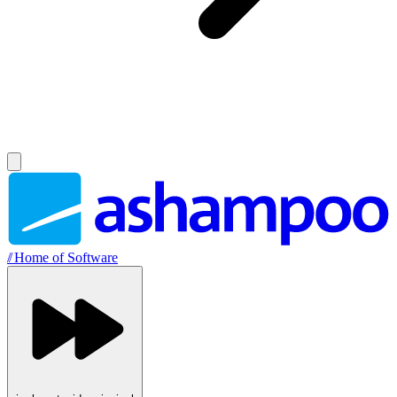
//
Home of Software