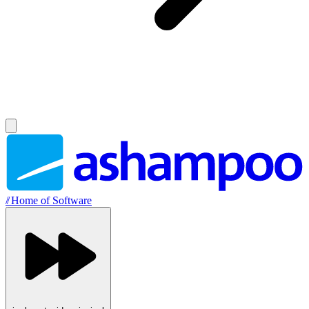
//
Home of Software