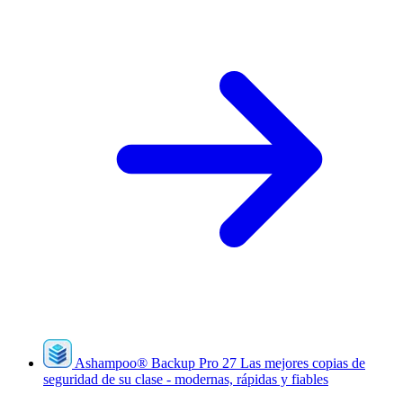
Ashampoo
®
Backup Pro 27
Las mejores copias de
seguridad de su clase - modernas, rápidas y fiables