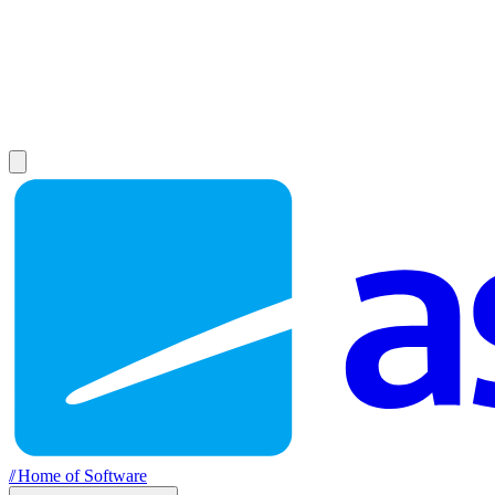
//
Home of Software