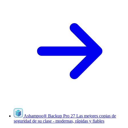
Ashampoo
®
Backup Pro 27
Las mejores copias de
seguridad de su clase - modernas, rápidas y fiables