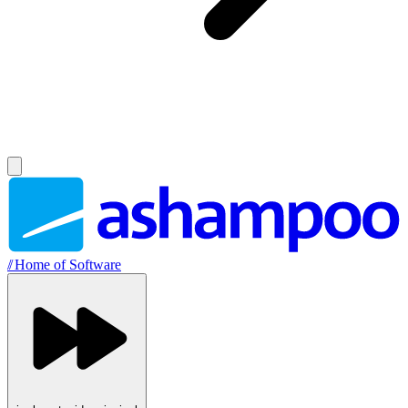
//
Home of Software