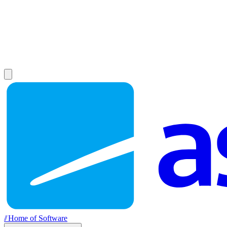
//
Home of Software