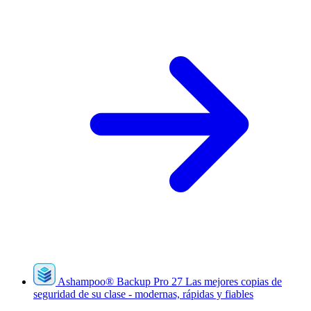
Ashampoo
®
Backup Pro 27
Las mejores copias de
seguridad de su clase - modernas, rápidas y fiables