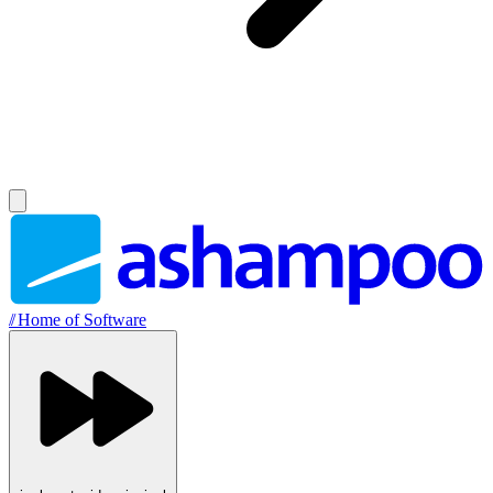
//
Home of Software