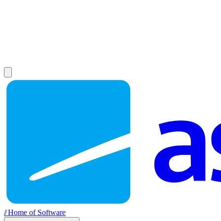
//
Home of Software