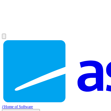
//
Home of Software