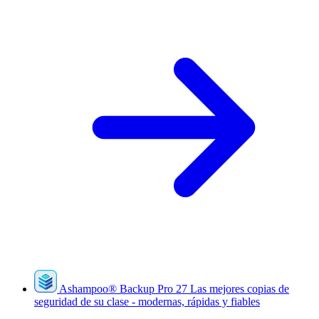
Ashampoo
®
Backup Pro 27
Las mejores copias de
seguridad de su clase - modernas, rápidas y fiables