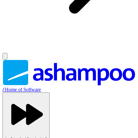
//
Home of Software