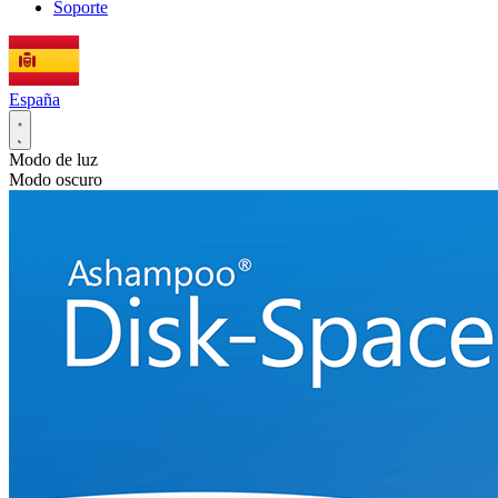
Soporte
España
Modo de luz
Modo oscuro