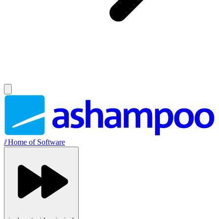
//
Home of Software