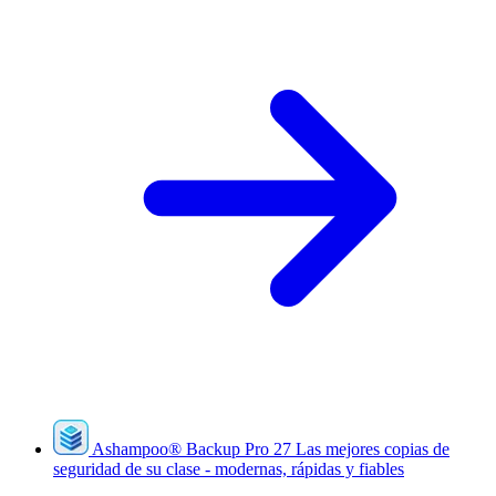
Ashampoo
®
Backup Pro 27
Las mejores copias de
seguridad de su clase - modernas, rápidas y fiables