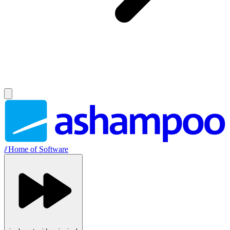
//
Home of Software