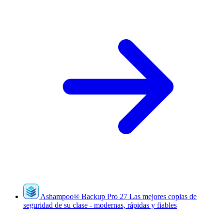
Ashampoo
®
Backup Pro 27
Las mejores copias de
seguridad de su clase - modernas, rápidas y fiables