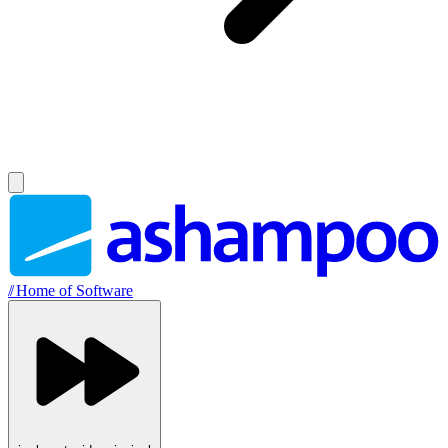
//
Home of Software