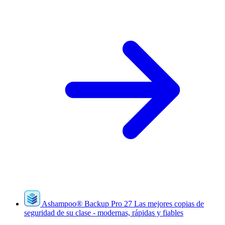
Ashampoo
®
Backup Pro 27
Las mejores copias de
seguridad de su clase - modernas, rápidas y fiables