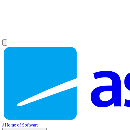
//
Home of Software