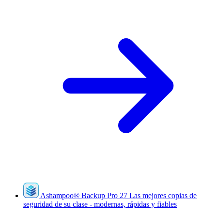
Ashampoo
®
Backup Pro 27
Las mejores copias de
seguridad de su clase - modernas, rápidas y fiables