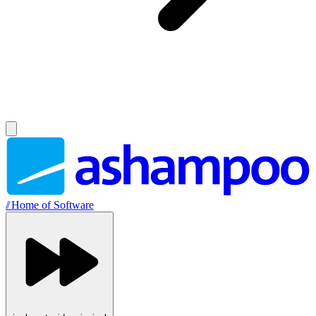
//
Home of Software