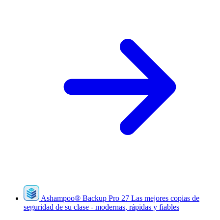
Ashampoo
®
Backup Pro 27
Las mejores copias de
seguridad de su clase - modernas, rápidas y fiables