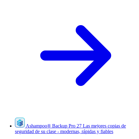
Ashampoo
®
Backup Pro 27
Las mejores copias de
seguridad de su clase - modernas, rápidas y fiables