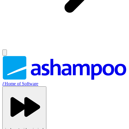
//
Home of Software