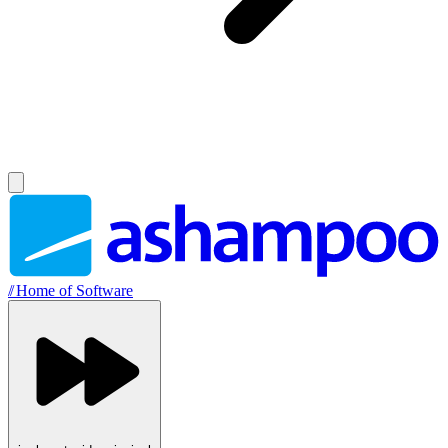
//
Home of Software