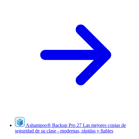
Ashampoo
®
Backup Pro 27
Las mejores copias de
seguridad de su clase - modernas, rápidas y fiables