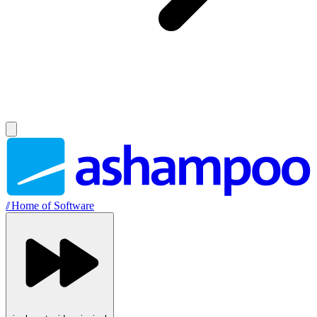
//
Home of Software