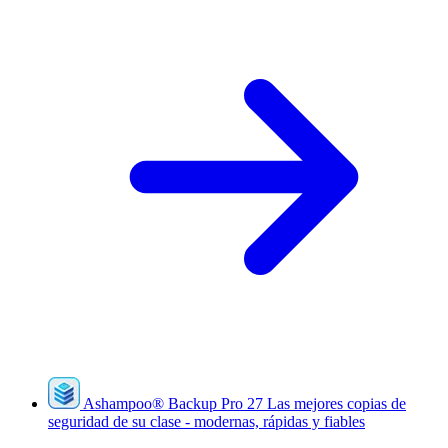
Ashampoo
®
Backup Pro 27
Las mejores copias de
seguridad de su clase - modernas, rápidas y fiables