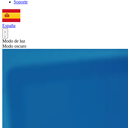
Soporte
España
Modo de luz
Modo oscuro