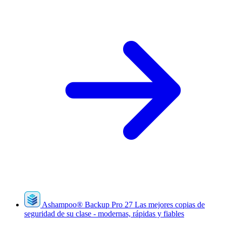
Ashampoo
®
Backup Pro 27
Las mejores copias de
seguridad de su clase - modernas, rápidas y fiables