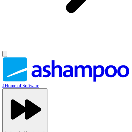
//
Home of Software