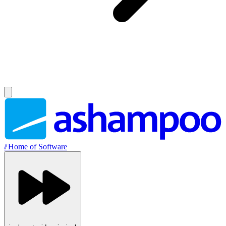
//
Home of Software