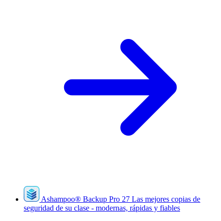
Ashampoo
®
Backup Pro 27
Las mejores copias de
seguridad de su clase - modernas, rápidas y fiables