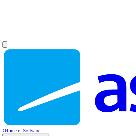
//
Home of Software