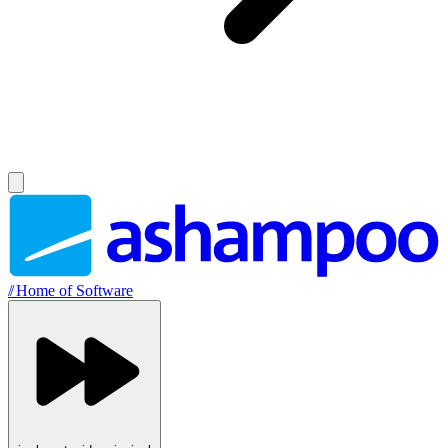
//
Home of Software