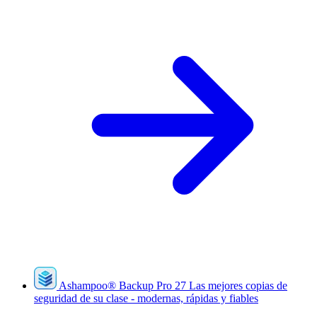
Ashampoo
®
Backup Pro 27
Las mejores copias de
seguridad de su clase - modernas, rápidas y fiables