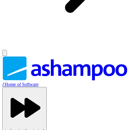
//
Home of Software