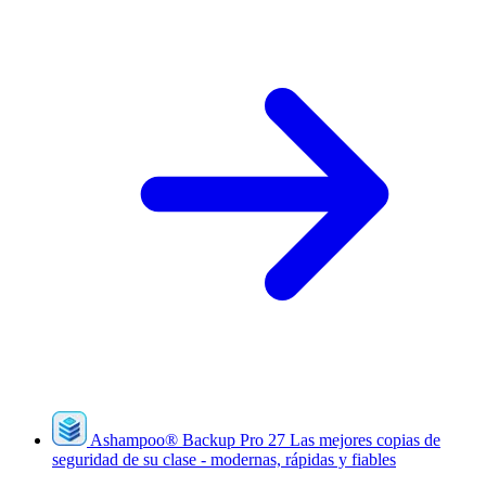
Ashampoo
®
Backup Pro 27
Las mejores copias de
seguridad de su clase - modernas, rápidas y fiables