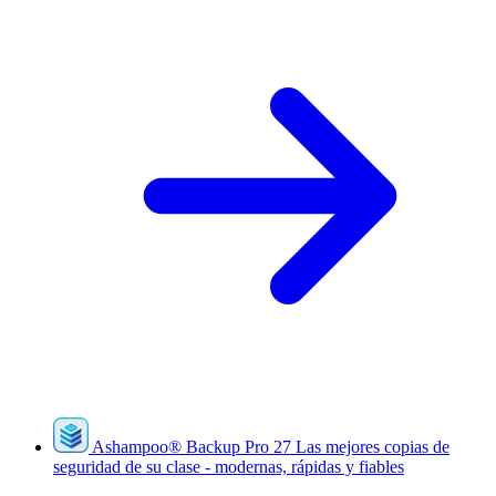
Ashampoo
®
Backup Pro 27
Las mejores copias de
seguridad de su clase - modernas, rápidas y fiables