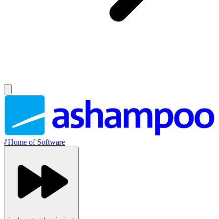
//
Home of Software