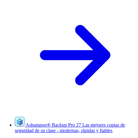
Ashampoo
®
Backup Pro 27
Las mejores copias de
seguridad de su clase - modernas, rápidas y fiables