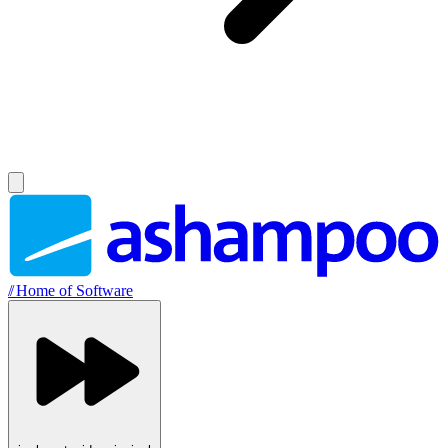
//
Home of Software