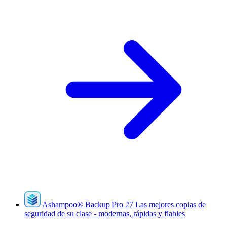
Ashampoo
®
Backup Pro 27
Las mejores copias de
seguridad de su clase - modernas, rápidas y fiables