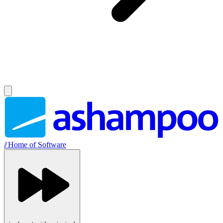
//
Home of Software