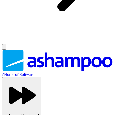
//
Home of Software