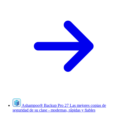
Ashampoo
®
Backup Pro 27
Las mejores copias de
seguridad de su clase - modernas, rápidas y fiables