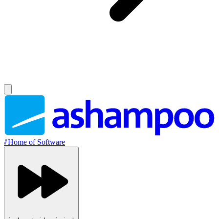
//
Home of Software