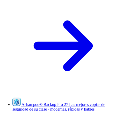
Ashampoo
®
Backup Pro 27
Las mejores copias de
seguridad de su clase - modernas, rápidas y fiables