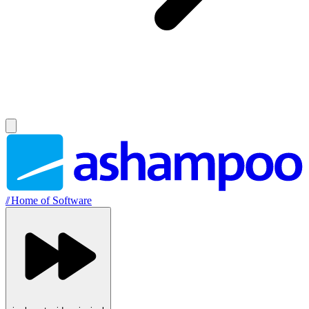
//
Home of Software