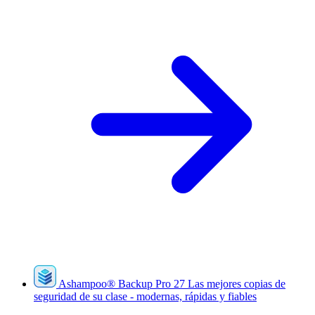
Ashampoo
®
Backup Pro 27
Las mejores copias de
seguridad de su clase - modernas, rápidas y fiables