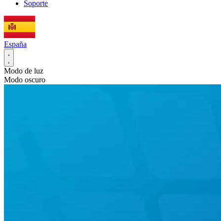
Soporte
España
Modo de luz
Modo oscuro