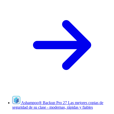
Ashampoo
®
Backup Pro 27
Las mejores copias de
seguridad de su clase - modernas, rápidas y fiables