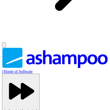
//
Home of Software