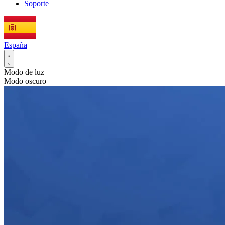
Soporte
España
Modo de luz
Modo oscuro