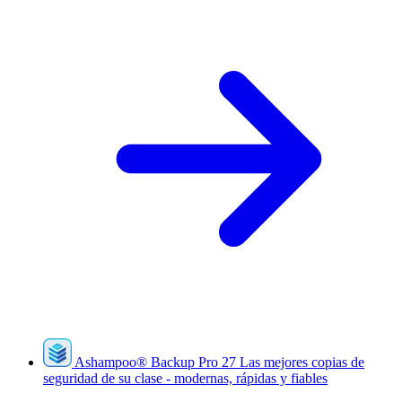
Ashampoo
®
Backup Pro 27
Las mejores copias de
seguridad de su clase - modernas, rápidas y fiables