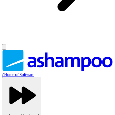
//
Home of Software