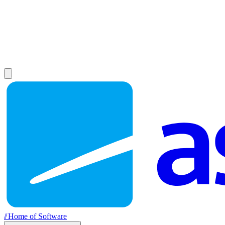
//
Home of Software