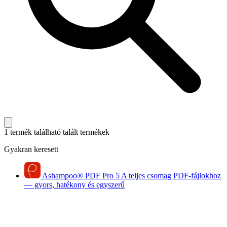
1 termék található
talált termékek
Gyakran keresett
Ashampoo
®
PDF Pro 5
A teljes csomag PDF-fájlokhoz
— gyors, hatékony és egyszerű