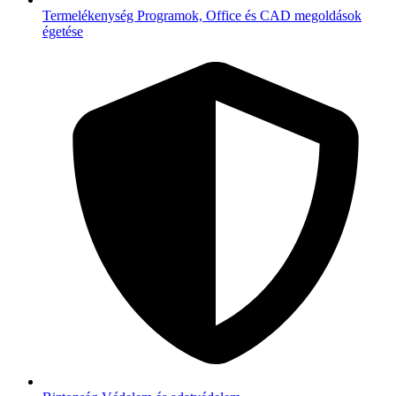
Termelékenység
Programok, Office és CAD megoldások
égetése