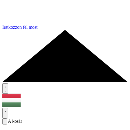
Iratkozzon fel most
A kosár