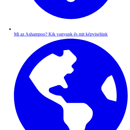
Mi az Ashampoo?
Kik vagyunk és mit képviselünk