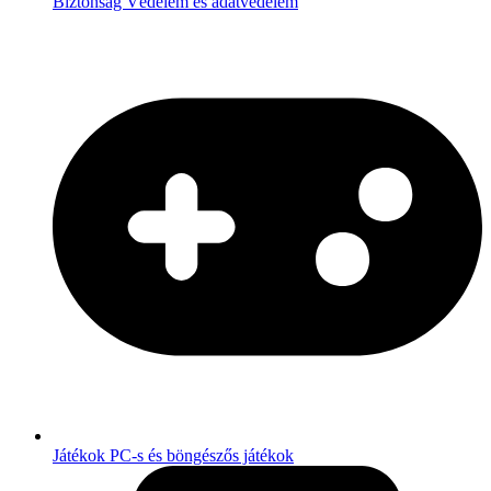
Biztonság
Védelem és adatvédelem
Játékok
PC-s és böngészős játékok