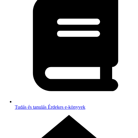
Tudás és tanulás
Érdekes e-könyvek