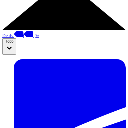
Deals
%
Több