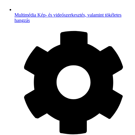
Multimédia
Kép- és videószerkesztés, valamint tökéletes
hangzás