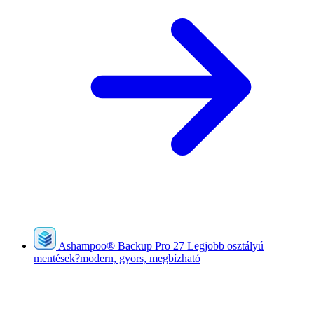
Ashampoo
®
Backup Pro 27
Legjobb osztályú
mentések?modern, gyors, megbízható