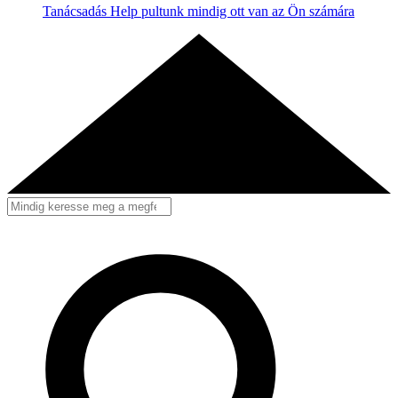
Tanácsadás
Help pultunk mindig ott van az Ön számára