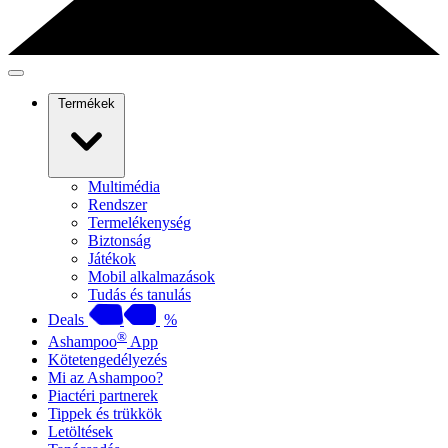
Termékek
Multimédia
Rendszer
Termelékenység
Biztonság
Játékok
Mobil alkalmazások
Tudás és tanulás
Deals
%
®
Ashampoo
App
Kötetengedélyezés
Mi az Ashampoo?
Piactéri partnerek
Tippek és trükkök
Letöltések