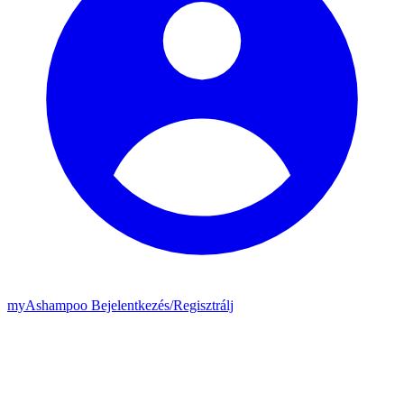
my
Ashampoo
Bejelentkezés
/
Regisztrálj