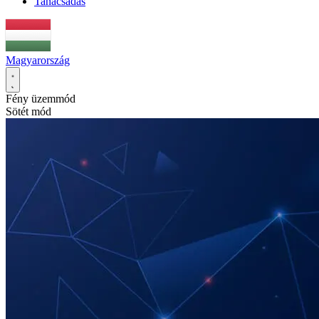
Tanácsadás
Magyarország
Fény üzemmód
Sötét mód