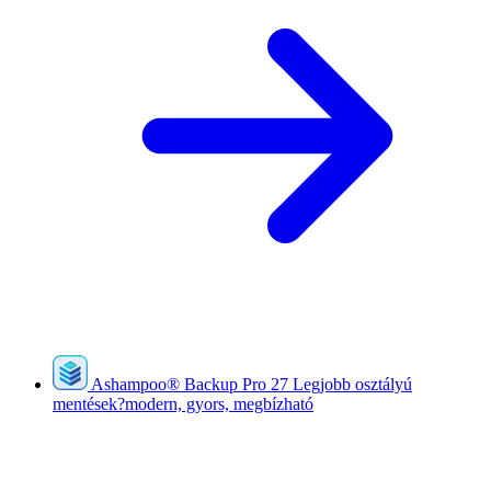
Ashampoo
®
Backup Pro 27
Legjobb osztályú
mentések?modern, gyors, megbízható