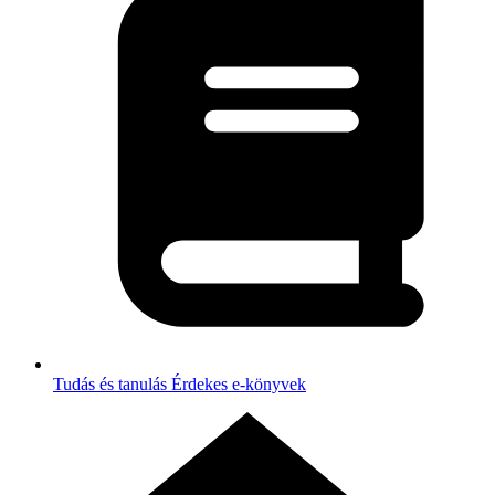
Tudás és tanulás
Érdekes e-könyvek