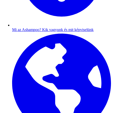
Mi az Ashampoo?
Kik vagyunk és mit képviselünk