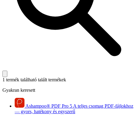
1 termék található
talált termékek
Gyakran keresett
Ashampoo
®
PDF Pro 5
A teljes csomag PDF-fájlokhoz
— gyors, hatékony és egyszerű