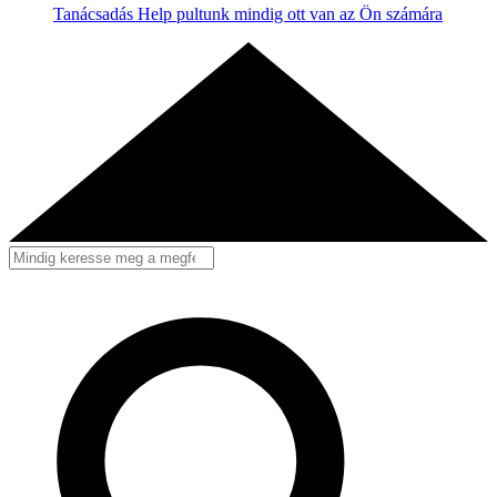
Tanácsadás
Help pultunk mindig ott van az Ön számára