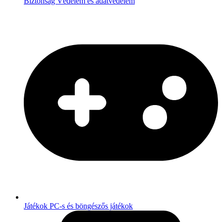
Biztonság
Védelem és adatvédelem
Játékok
PC-s és böngészős játékok