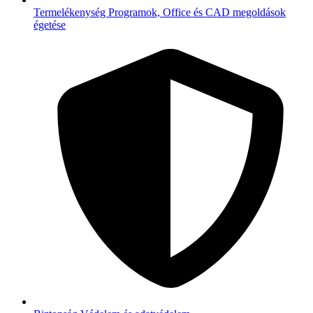
Termelékenység
Programok, Office és CAD megoldások
égetése