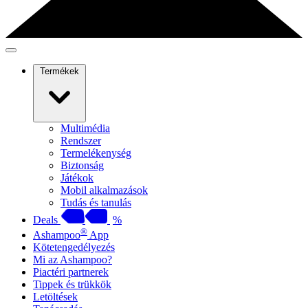
Termékek
Multimédia
Rendszer
Termelékenység
Biztonság
Játékok
Mobil alkalmazások
Tudás és tanulás
Deals
%
®
Ashampoo
App
Kötetengedélyezés
Mi az Ashampoo?
Piactéri partnerek
Tippek és trükkök
Letöltések