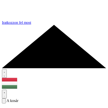
Iratkozzon fel most
A kosár