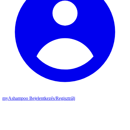
my
Ashampoo
Bejelentkezés
/
Regisztrálj