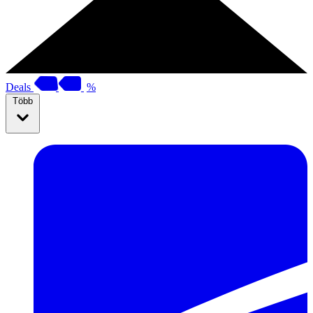
Deals
%
Több