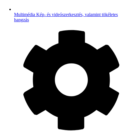
Multimédia
Kép- és videószerkesztés, valamint tökéletes
hangzás