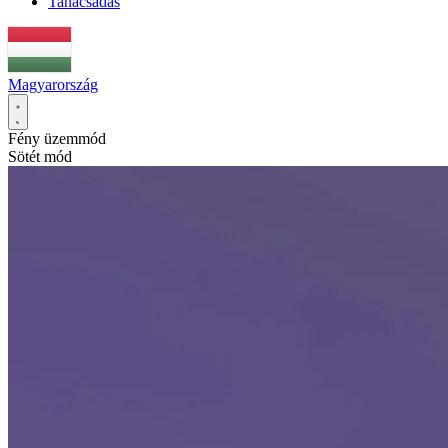
Tanácsadás
Magyarország
Fény üzemmód
Sötét mód