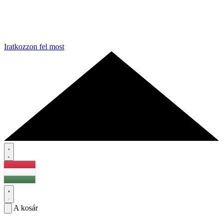
Iratkozzon fel most
A kosár