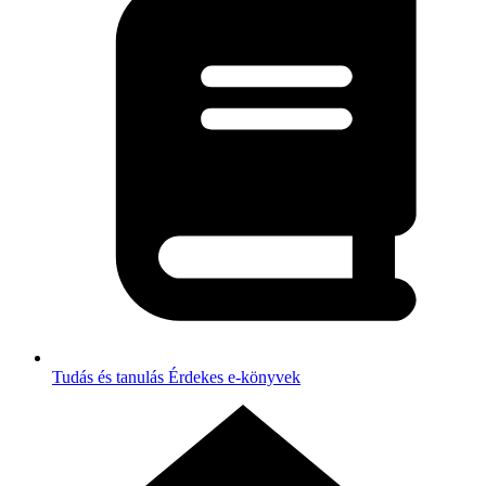
Tudás és tanulás
Érdekes e-könyvek