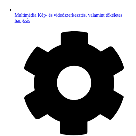
Multimédia
Kép- és videószerkesztés, valamint tökéletes
hangzás