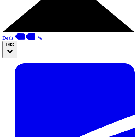
Deals
%
Több