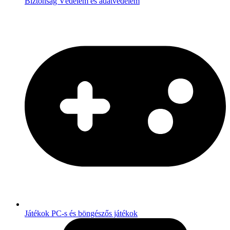
Biztonság
Védelem és adatvédelem
Játékok
PC-s és böngészős játékok