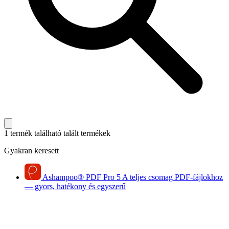
1 termék található
talált termékek
Gyakran keresett
Ashampoo
®
PDF Pro 5
A teljes csomag PDF-fájlokhoz
— gyors, hatékony és egyszerű