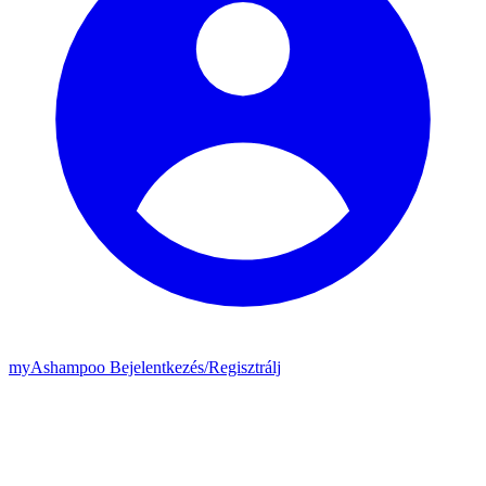
my
Ashampoo
Bejelentkezés
/
Regisztrálj