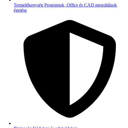
Termelékenység
Programok, Office és CAD megoldások
égetése