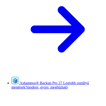
Ashampoo
®
Backup Pro 27
Legjobb osztályú
mentések?modern, gyors, megbízható