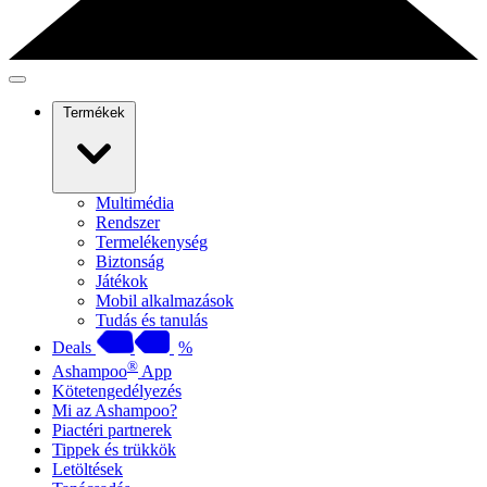
Termékek
Multimédia
Rendszer
Termelékenység
Biztonság
Játékok
Mobil alkalmazások
Tudás és tanulás
Deals
%
®
Ashampoo
App
Kötetengedélyezés
Mi az Ashampoo?
Piactéri partnerek
Tippek és trükkök
Letöltések