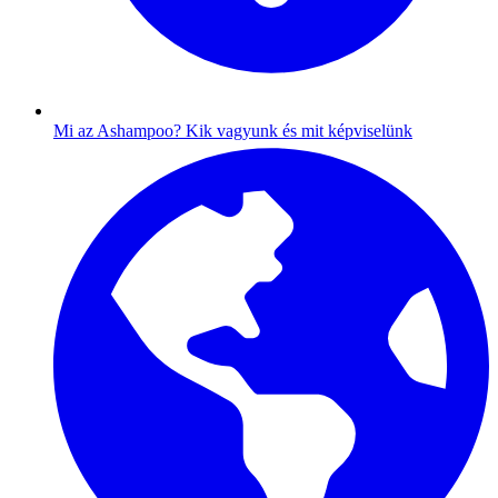
Mi az Ashampoo?
Kik vagyunk és mit képviselünk