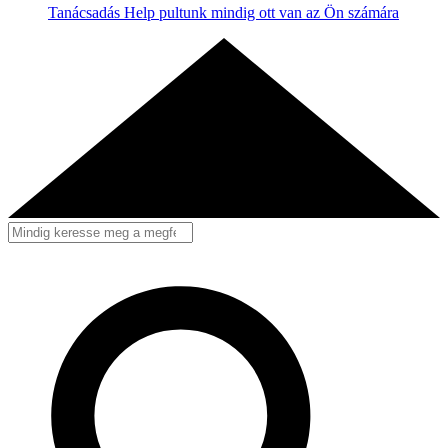
Tanácsadás
Help pultunk mindig ott van az Ön számára