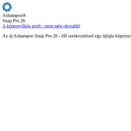
Ashampoo
®
Snap Pro 26
A képernyőkép profi - most még okosabb!
Az új Ashampoo Snap Pro 26 - élő szerkesztéssel egy újfajta képern