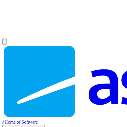
//
Home of Software