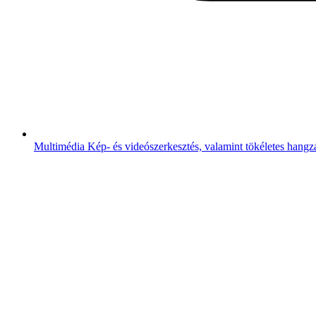
Multimédia
Kép- és videószerkesztés, valamint tökéletes hangz