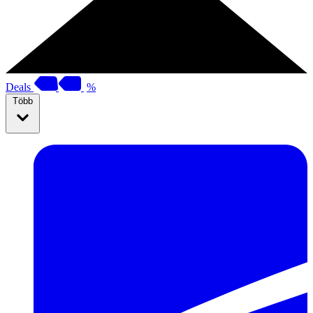
Deals
%
Több