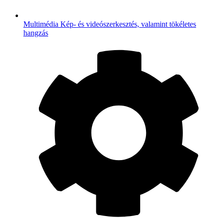
Multimédia
Kép- és videószerkesztés, valamint tökéletes
hangzás