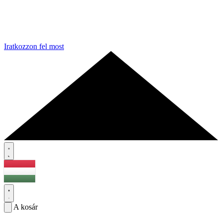
Iratkozzon fel most
A kosár