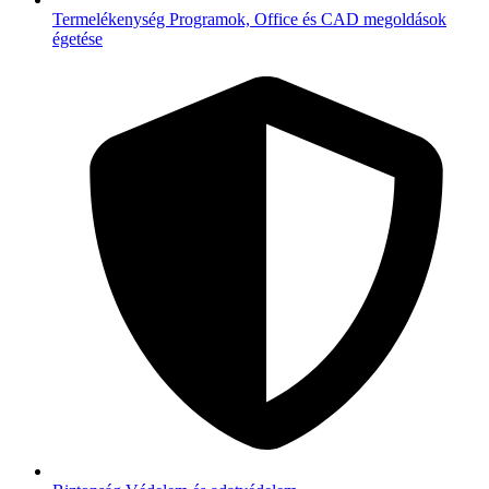
Termelékenység
Programok, Office és CAD megoldások
égetése