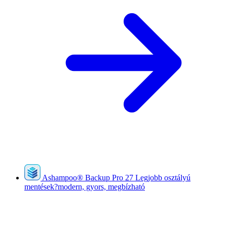
Ashampoo
®
Backup Pro 27
Legjobb osztályú
mentések?modern, gyors, megbízható