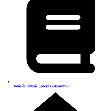
Tudás és tanulás
Érdekes e-könyvek