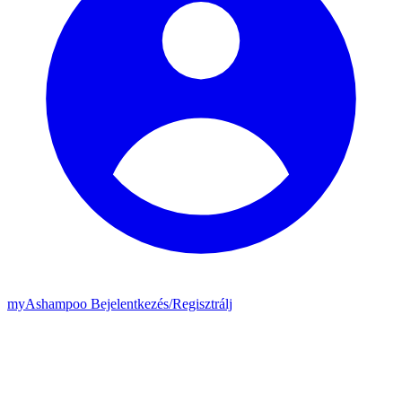
my
Ashampoo
Bejelentkezés
/
Regisztrálj