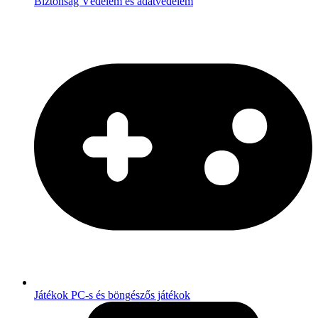
Biztonság
Védelem és adatvédelem
Játékok
PC-s és böngészős játékok