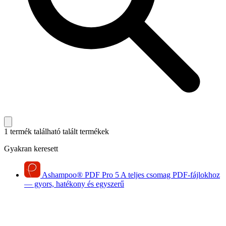
1 termék található
talált termékek
Gyakran keresett
Ashampoo
®
PDF Pro 5
A teljes csomag PDF-fájlokhoz
— gyors, hatékony és egyszerű