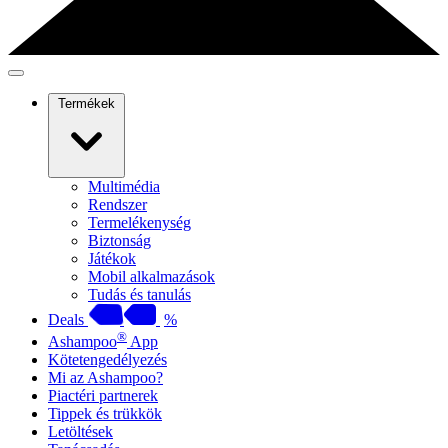
Termékek
Multimédia
Rendszer
Termelékenység
Biztonság
Játékok
Mobil alkalmazások
Tudás és tanulás
Deals
%
®
Ashampoo
App
Kötetengedélyezés
Mi az Ashampoo?
Piactéri partnerek
Tippek és trükkök
Letöltések