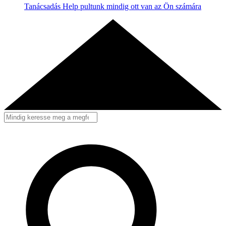
Tanácsadás
Help pultunk mindig ott van az Ön számára