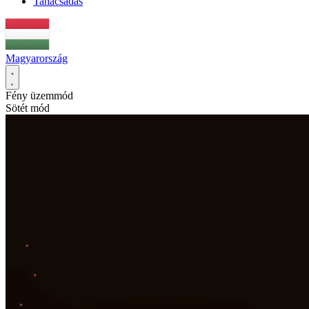
Tanácsadás
Magyarország
Fény üzemmód
Sötét mód