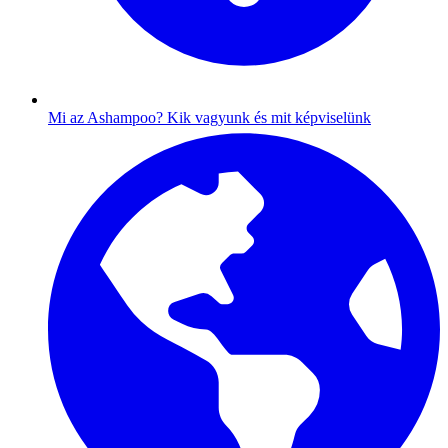
Mi az Ashampoo?
Kik vagyunk és mit képviselünk