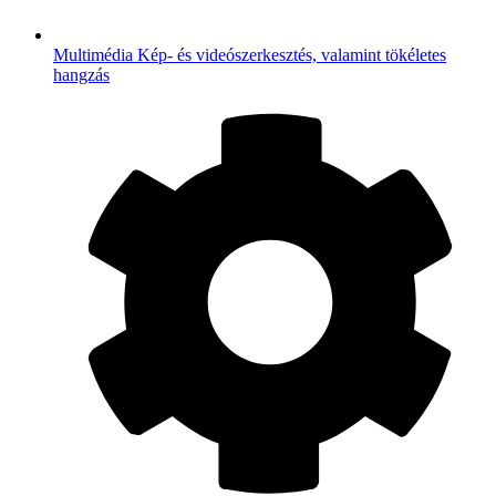
Multimédia
Kép- és videószerkesztés, valamint tökéletes
hangzás