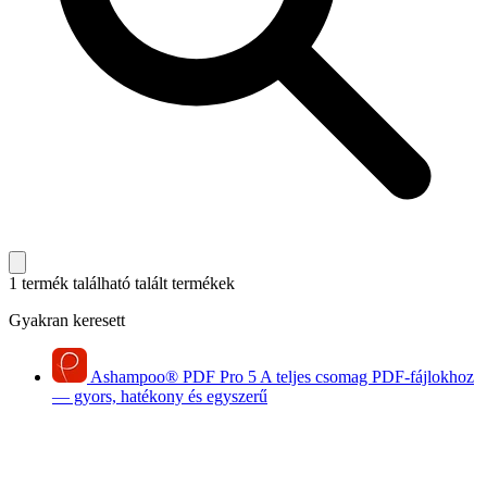
1 termék található
talált termékek
Gyakran keresett
Ashampoo
®
PDF Pro 5
A teljes csomag PDF-fájlokhoz
— gyors, hatékony és egyszerű