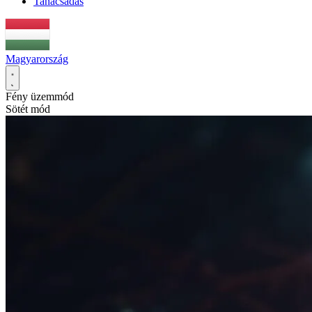
Tanácsadás
Magyarország
Fény üzemmód
Sötét mód