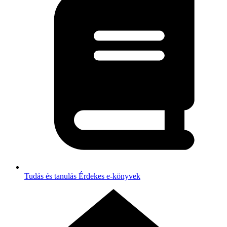
Tudás és tanulás
Érdekes e-könyvek