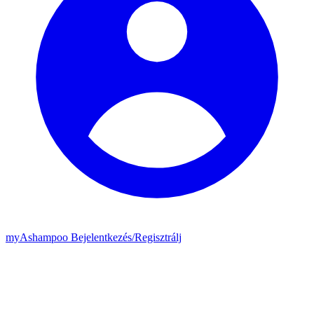
my
Ashampoo
Bejelentkezés
/
Regisztrálj