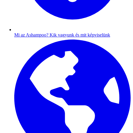
Mi az Ashampoo?
Kik vagyunk és mit képviselünk