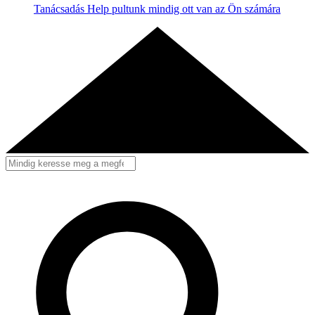
Tanácsadás
Help pultunk mindig ott van az Ön számára