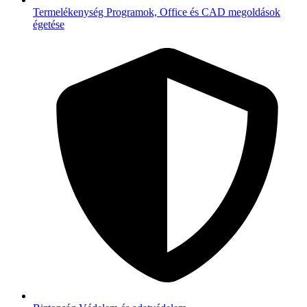
Termelékenység
Programok, Office és CAD megoldások
égetése