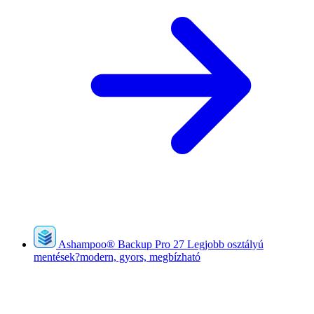
Ashampoo
®
Backup Pro 27
Legjobb osztályú
mentések?modern, gyors, megbízható