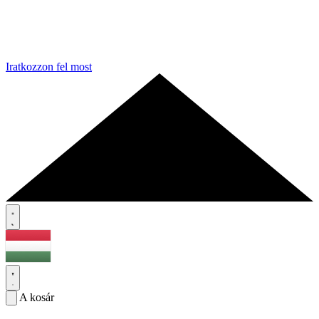
Iratkozzon fel most
A kosár