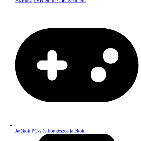
Biztonság
Védelem és adatvédelem
Játékok
PC-s és böngészős játékok