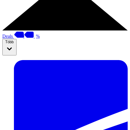
Deals
%
Több