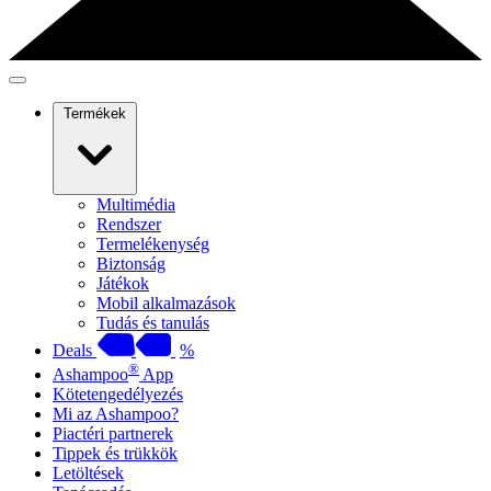
Termékek
Multimédia
Rendszer
Termelékenység
Biztonság
Játékok
Mobil alkalmazások
Tudás és tanulás
Deals
%
®
Ashampoo
App
Kötetengedélyezés
Mi az Ashampoo?
Piactéri partnerek
Tippek és trükkök
Letöltések