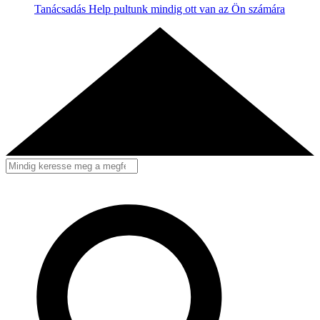
Tanácsadás
Help pultunk mindig ott van az Ön számára