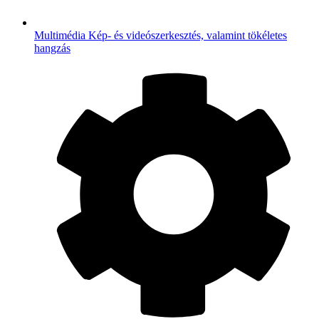
Multimédia
Kép- és videószerkesztés, valamint tökéletes
hangzás