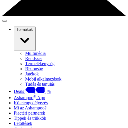
Termékek
Multimédia
Rendszer
Termelékenység
Biztonság
Játékok
Mobil alkalmazások
Tudás és tanulás
Deals
%
®
Ashampoo
App
Kötetengedélyezés
Mi az Ashampoo?
Piactéri partnerek
Tippek és trükkök
Letöltések