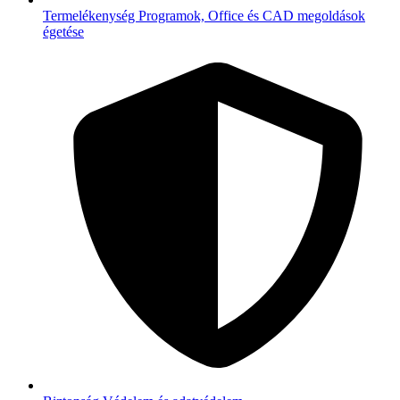
Termelékenység
Programok, Office és CAD megoldások
égetése