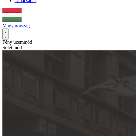
Tanácsadás
Magyarország
Fény üzemmód
Sötét mód