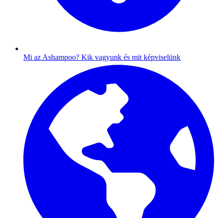
Mi az Ashampoo?
Kik vagyunk és mit képviselünk