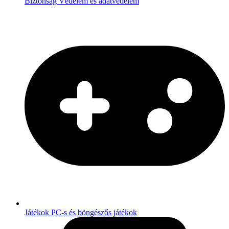
Biztonság
Védelem és adatvédelem
Játékok
PC-s és böngészős játékok