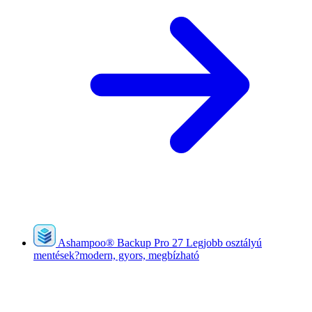
Ashampoo
®
Backup Pro 27
Legjobb osztályú
mentések?modern, gyors, megbízható