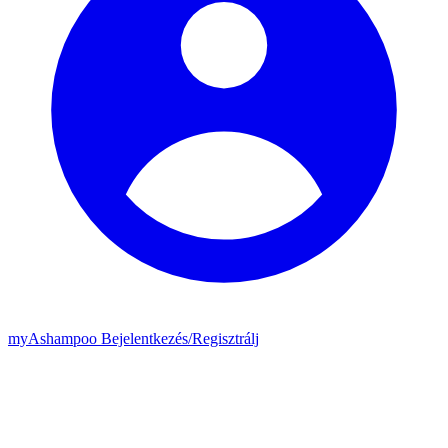
my
Ashampoo
Bejelentkezés
/
Regisztrálj