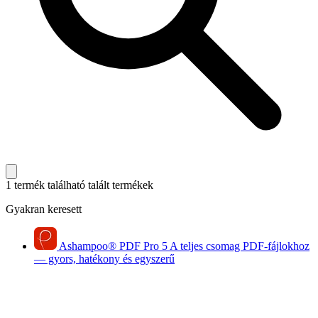
1 termék található
talált termékek
Gyakran keresett
Ashampoo
®
PDF Pro 5
A teljes csomag PDF-fájlokhoz
— gyors, hatékony és egyszerű