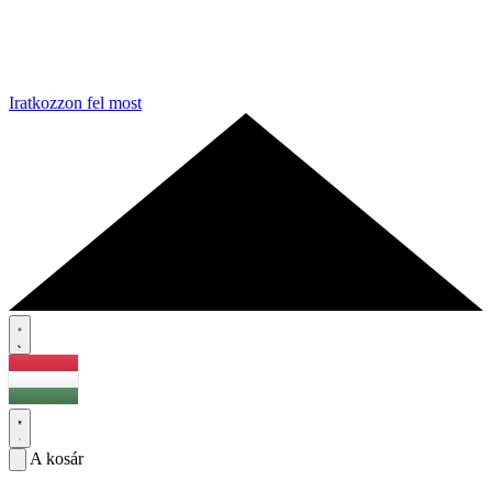
Iratkozzon fel most
A kosár