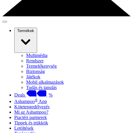
Termékek
Multimédia
Rendszer
Termelékenység
Biztonság
Játékok
Mobil alkalmazások
Tudás és tanulás
Deals
%
®
Ashampoo
App
Kötetengedélyezés
Mi az Ashampoo?
Piactéri partnerek
Tippek és trükkök
Letöltések