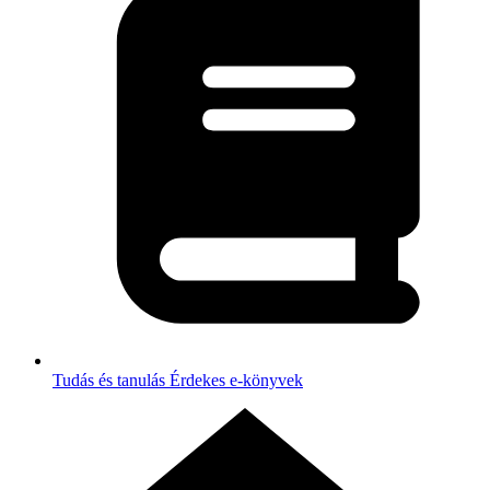
Tudás és tanulás
Érdekes e-könyvek