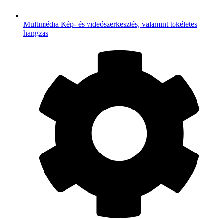
Multimédia
Kép- és videószerkesztés, valamint tökéletes
hangzás