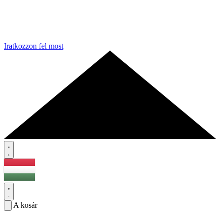
Iratkozzon fel most
A kosár