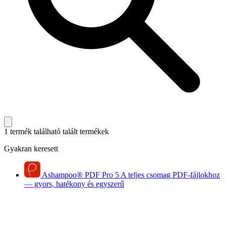
1 termék található
talált termékek
Gyakran keresett
Ashampoo
®
PDF Pro 5
A teljes csomag PDF-fájlokhoz
— gyors, hatékony és egyszerű