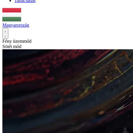
Tanácsadás
Magyarország
Fény üzemmód
Sötét mód