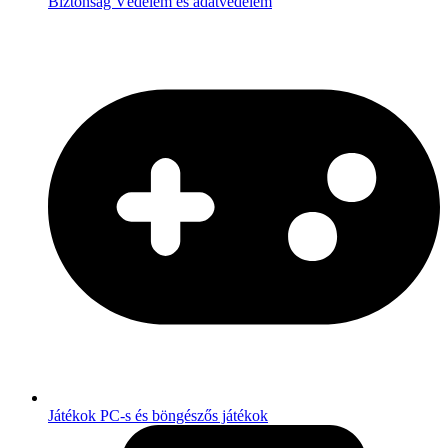
Biztonság
Védelem és adatvédelem
Játékok
PC-s és böngészős játékok