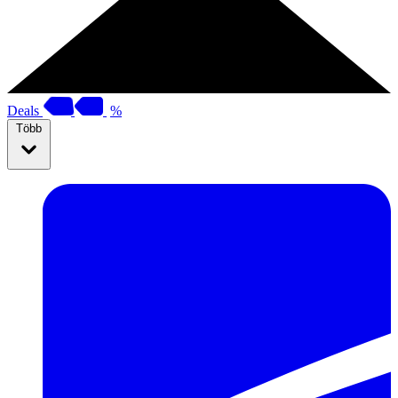
Deals
%
Több