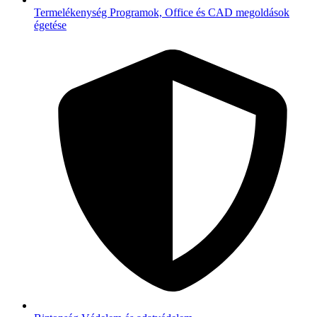
Termelékenység
Programok, Office és CAD megoldások
égetése