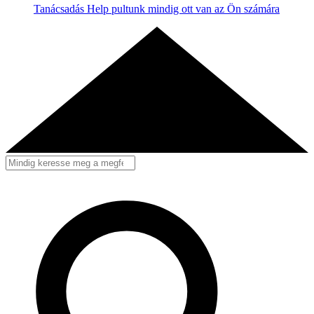
Tanácsadás
Help pultunk mindig ott van az Ön számára