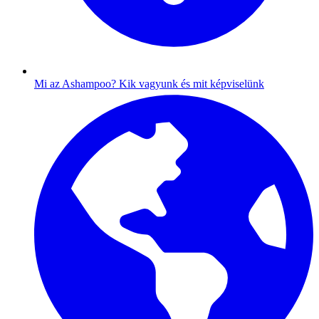
Mi az Ashampoo?
Kik vagyunk és mit képviselünk