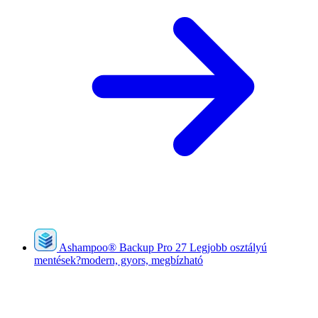
Ashampoo
®
Backup Pro 27
Legjobb osztályú
mentések?modern, gyors, megbízható