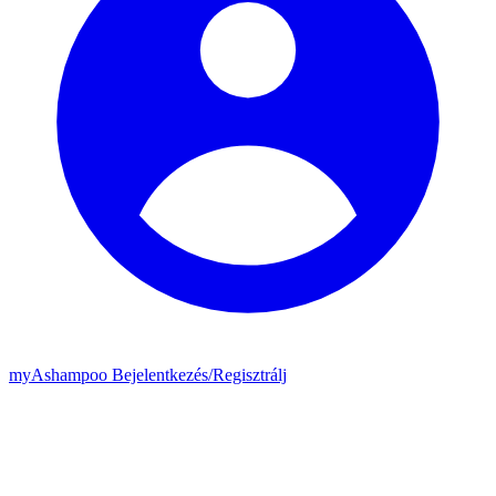
my
Ashampoo
Bejelentkezés
/
Regisztrálj