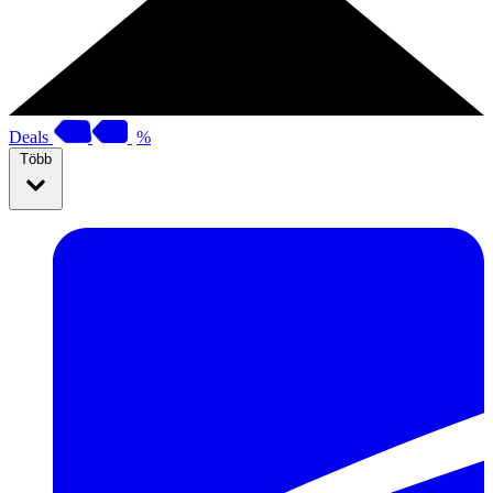
Deals
%
Több