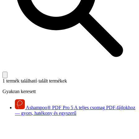
1 termék található
talált termékek
Gyakran keresett
Ashampoo
®
PDF Pro 5
A teljes csomag PDF-fájlokhoz
— gyors, hatékony és egyszerű