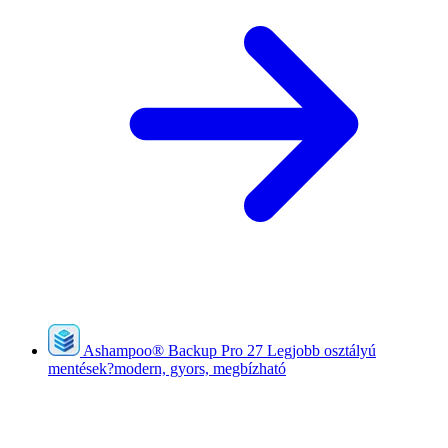
Ashampoo
®
Backup Pro 27
Legjobb osztályú
mentések?modern, gyors, megbízható