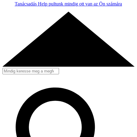
Tanácsadás
Help pultunk mindig ott van az Ön számára