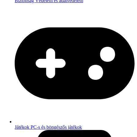
Biztonság
Védelem és adatvédelem
Játékok
PC-s és böngészős játékok