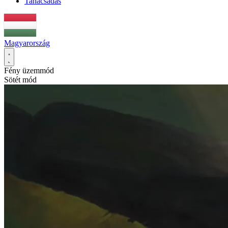
Tanácsadás
Magyarország
Fény üzemmód
Sötét mód