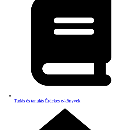
Tudás és tanulás
Érdekes e-könyvek