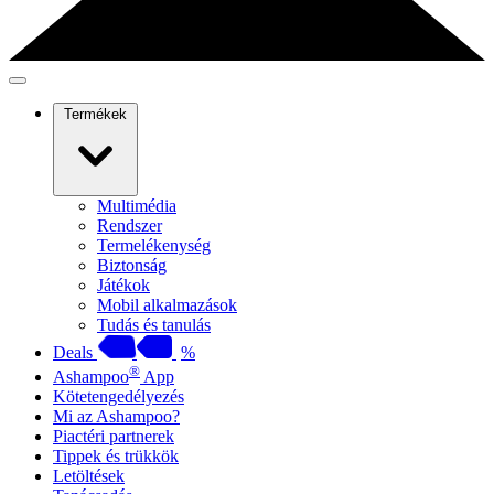
Termékek
Multimédia
Rendszer
Termelékenység
Biztonság
Játékok
Mobil alkalmazások
Tudás és tanulás
Deals
%
®
Ashampoo
App
Kötetengedélyezés
Mi az Ashampoo?
Piactéri partnerek
Tippek és trükkök
Letöltések