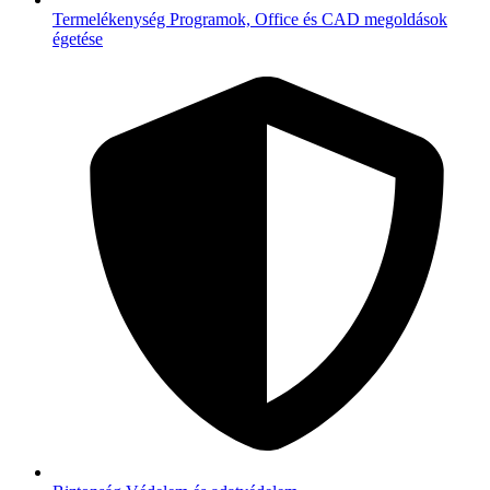
Termelékenység
Programok, Office és CAD megoldások
égetése