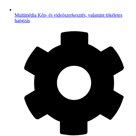
Multimédia
Kép- és videószerkesztés, valamint tökéletes
hangzás