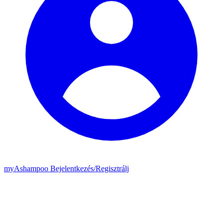
my
Ashampoo
Bejelentkezés
/
Regisztrálj