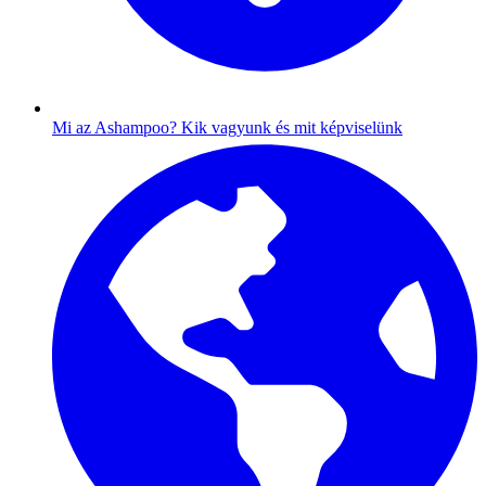
Mi az Ashampoo?
Kik vagyunk és mit képviselünk