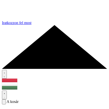
Iratkozzon fel most
A kosár